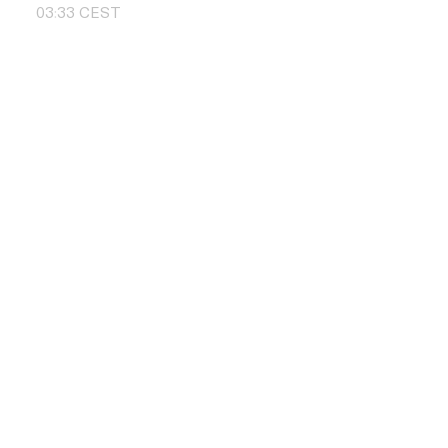
03
:
33
CEST
Skontaktuj si
+48 504 011 
info@pbd.pl