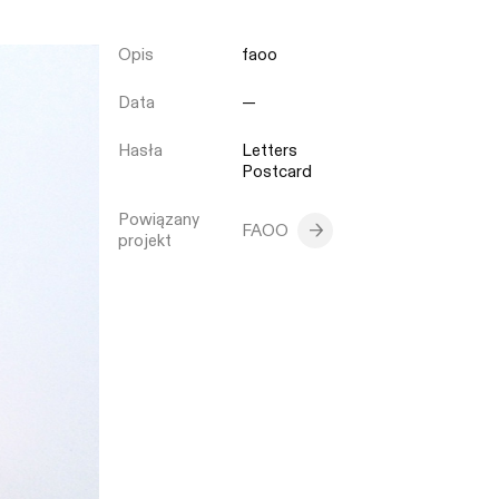
Opis
faoo
Zamknij
Data
—
Hasła
Letters
Postcard
Powiązany
FAOO
projekt