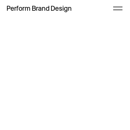
Perform
Brand
Design
Zamknij
Projekty
Oferta
Refleksje
Freebie
Proces
Sklep
Kontakt