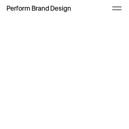
Perform
Brand
Design
Zamknij
Projekty
Oferta
Refleksje
Freebie
Proces
Sklep
Kontakt