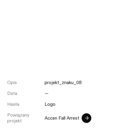
Opis
projekt_znaku_08
Data
—
Hasła
Logo
Powiązany
Accen Fall Arrest
projekt