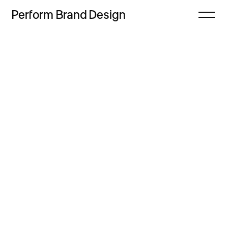
Perform
Brand
Design
Zamknij
Projekty
Oferta
Refleksje
Freebie
Proces
Sklep
Kontakt