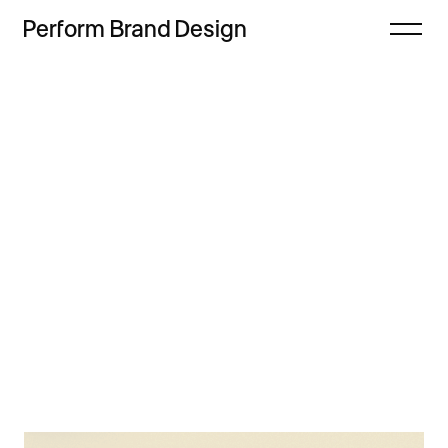
Perform
Brand
Design
Zamknij
Projekty
Oferta
Refleksje
Freebie
Proces
Sklep
Kontakt