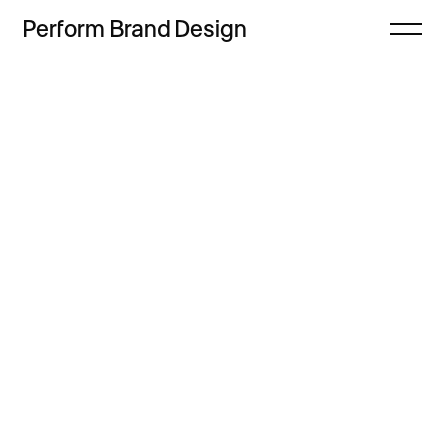
Perform
Brand
Design
Zamknij
Projekty
Oferta
Refleksje
Freebie
Proces
Sklep
Kontakt