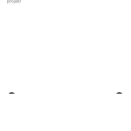
projekt
Poprzedni
Następny
Contact us
Studio