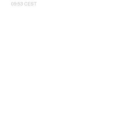
09
:
53
CEST
Skontaktuj si
+48 504 011 
info@pbd.pl