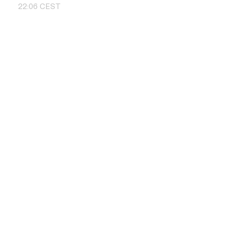
22
:
06
CEST
Skontaktuj si
+48 504 011 
info@pbd.pl