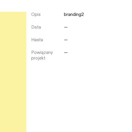
Opis
branding2
Zamknij
Data
—
Hasła
—
Powiązany
—
projekt