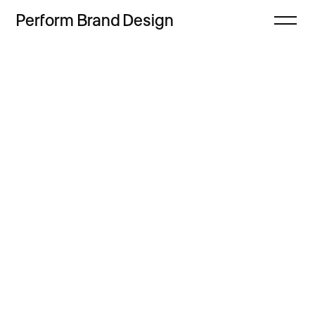
Perform
Brand
Design
Zamknij
Projekty
Oferta
Refleksje
Freebie
Proces
Sklep
Kontakt