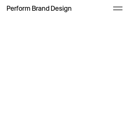
Perform
Brand
Design
Zamknij
Projekty
Oferta
Refleksje
Freebie
Proces
Sklep
Kontakt