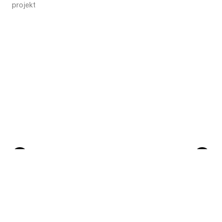
projekt
Poprzedni
Następny
Skontaktuj się
Studio
+48 504 011 501
Juliana Tuwima 48