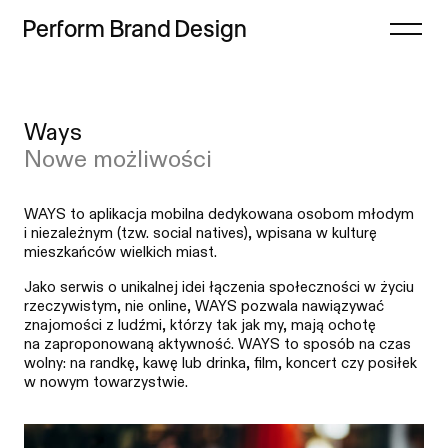
Perform
Brand
Design
Zamknij
Ways
Projekty
Case study
Nowe możliwości
Oferta
Lista
Refleksje
Indeks
WAYS to aplikacja mobilna dedykowana osobom młodym
i niezależnym (tzw. social natives), wpisana w kulturę
Freebie
mieszkańców wielkich miast.
Proces
Jako serwis o unikalnej idei łączenia społeczności w życiu
rzeczywistym, nie online, WAYS pozwala nawiązywać
Sklep
znajomości z ludźmi, którzy tak jak my, mają ochotę
na zaproponowaną aktywność. WAYS to sposób na czas
Kontakt
wolny: na randkę, kawę lub drinka, film, koncert czy posiłek
w nowym towarzystwie.