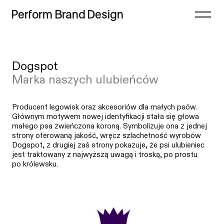
Perform
Brand
Design
Zamknij
Dogspot
Projekty
Case study
Marka naszych ulubieńców
Oferta
Lista
Refleksje
Indeks
Producent legowisk oraz akcesoriów dla małych psów.
Głównym motywem nowej identyfikacji stała się głowa
Freebie
małego psa zwieńczona koroną. Symbolizuje ona z jednej
strony oferowaną jakość, wręcz szlachetność wyrobów
Proces
Dogspot, z drugiej zaś strony pokazuje, że psi ulubieniec
jest traktowany z najwyższą uwagą i troską, po prostu
Sklep
po królewsku.
Kontakt